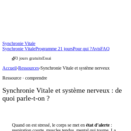
Synchronie Vitale
Synchronie Vitale
Programme 21 jours
Pour qui ?
Avis
FAQ
3 jours gratuits
Essai
Accueil
›
Ressources
›
Synchronie Vitale et système nerveux
Ressource · comprendre
Synchronie Vitale et système nerveux : de
quoi parle-t-on ?
Quand on est stressé, le corps se met en
état d’alerte
:
respiration courte, muscles tendus, mental qui tourne. La