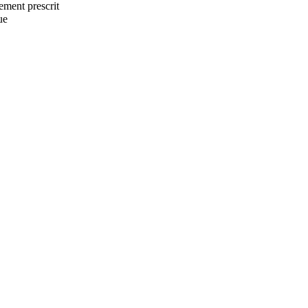
tement prescrit
ue