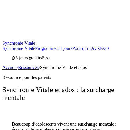
Synchronie Vitale
Synchronie Vitale
Programme 21 jours
Pour qui ?
Avis
FAQ
3 jours gratuits
Essai
Accueil
›
Ressources
›
Synchronie Vitale et ados
Ressource pour les parents
Synchronie Vitale et ados : la surcharge
mentale
Beaucoup d’adolescents vivent une
surcharge mentale
:
écrans, rythme scolaire, comparaisons sociales et