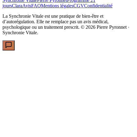
Synchronie Vitale
Pierre Pyronnet
Programme 21
jours
Clara
Avis
FAQ
Mentions légales
CGV
Confidentialité
La Synchronie Vitale est une pratique de bien-être et
d’autorégulation. Elle ne remplace pas un avis médical,
psychologique ou un traitement prescrit. ©
2026
Pierre Pyronnet ·
Synchronie Vitale.