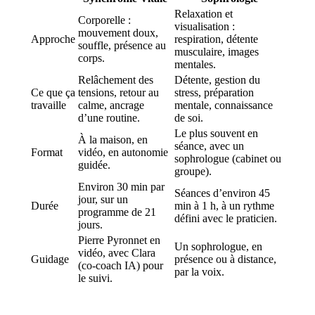
Relaxation et
Corporelle :
visualisation :
mouvement doux,
Approche
respiration, détente
souffle, présence au
musculaire, images
corps.
mentales.
Relâchement des
Détente, gestion du
Ce que ça
tensions, retour au
stress, préparation
travaille
calme, ancrage
mentale, connaissance
d’une routine.
de soi.
Le plus souvent en
À la maison, en
séance, avec un
Format
vidéo, en autonomie
sophrologue (cabinet ou
guidée.
groupe).
Environ 30 min par
Séances d’environ 45
jour, sur un
Durée
min à 1 h, à un rythme
programme de 21
défini avec le praticien.
jours.
Pierre Pyronnet en
Un sophrologue, en
vidéo, avec Clara
Guidage
présence ou à distance,
(co-coach IA) pour
par la voix.
le suivi.