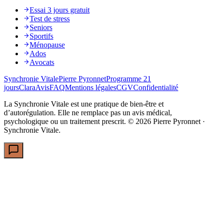
Essai 3 jours gratuit
Test de stress
Seniors
Sportifs
Ménopause
Ados
Avocats
Synchronie Vitale
Pierre Pyronnet
Programme 21
jours
Clara
Avis
FAQ
Mentions légales
CGV
Confidentialité
La Synchronie Vitale est une pratique de bien-être et
d’autorégulation. Elle ne remplace pas un avis médical,
psychologique ou un traitement prescrit. ©
2026
Pierre Pyronnet ·
Synchronie Vitale.