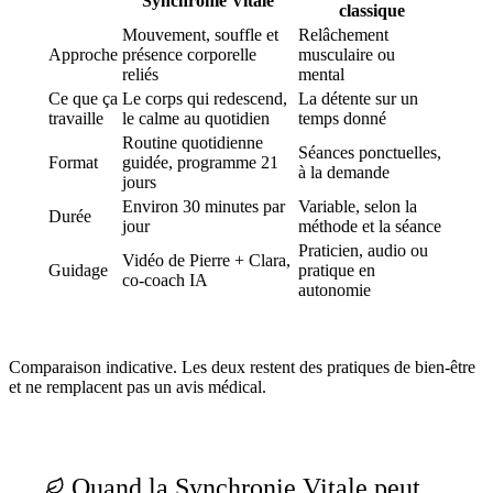
Synchronie Vitale
classique
Mouvement, souffle et
Relâchement
Approche
présence corporelle
musculaire ou
reliés
mental
Ce que ça
Le corps qui redescend,
La détente sur un
travaille
le calme au quotidien
temps donné
Routine quotidienne
Séances ponctuelles,
Format
guidée, programme 21
à la demande
jours
Environ 30 minutes par
Variable, selon la
Durée
jour
méthode et la séance
Praticien, audio ou
Vidéo de Pierre + Clara,
Guidage
pratique en
co-coach IA
autonomie
Comparaison indicative. Les deux restent des pratiques de bien-être
et ne remplacent pas un avis médical.
Quand la Synchronie Vitale peut